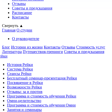
Отзывы
Советы и предсказания
Расписание
Контакты
Свернуть ▲
Главная
О студии
О руководителе
Блог
Истории из жизни
Контакты
Отзывы
Стоимость услуг
Литература
Путешествия-тренинги
Советы и предсказания
ейки
История Рейки
Система Рейки
Сеансы Рейки
Бесплатный семинар-презентация Рейки
Посвящение в Рейки
Возможности Рейки
Отзывы: за и против
Программа и стоимость обучения Рейки
Омни-целительство
Программа и стоимость обучения Омни
Занятия и семинары