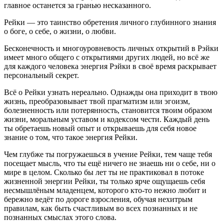
главное останется за гранью несказанного.
Рейки — это таинство обретения личного глубинного знания
о боге, о себе, о жизни, о любви.
Бесконечность и многоуровневость личных открытий в Рэйки
имеет много общего с открытиями других людей, но всё же
для каждого человека энергия Рэйки в своё время раскрывает
персональный секрет.
Всё о Рейки узнать нереально. Однажды она приходит в твою
жизнь, преобразовывает твой прагматизм или эгоизм,
болезненность или потерянность, становится твоим образом
жизни, моральным уставом и кодексом чести. Каждый день
ты обретаешь новый опыт и открываешь для себя новое
знание о том, что такое энергия Рейки.
Чем глубже ты погружаешься в учение Рейки, тем чаще тебя
посещает мысль, что ты ещё ничего не знаешь ни о себе, ни о
мире в целом. Сколько бы лет ты не практиковал в потоке
жизненной энергии Рейки, ты только ярче ощущаешь себя
несмышлёным младенцем, которого кто-то нежно любит и
бережно ведёт по дороге взросления, обучая нехитрым
правилам, как быть счастливым во всех познанных и не
познанных смыслах этого слова.