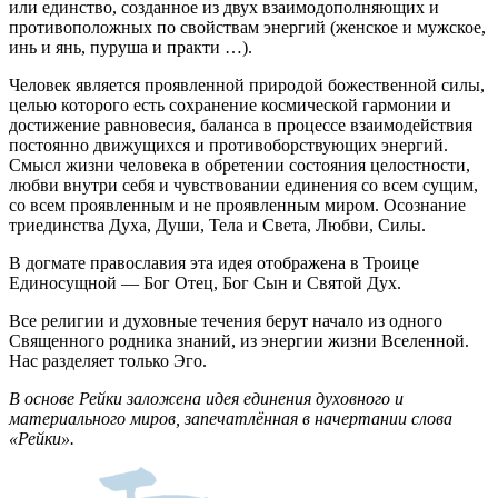
или единство, созданное из двух взаимодополняющих и
противоположных по свойствам энергий (женское и мужское,
инь и янь, пуруша и практи …).
Человек является проявленной природой божественной силы,
целью которого есть сохранение космической гармонии и
достижение равновесия, баланса в процессе взаимодействия
постоянно движущихся и противоборствующих энергий.
Смысл жизни человека в обретении состояния целостности,
любви внутри себя и чувствовании единения со всем сущим,
со всем проявленным и не проявленным миром. Осознание
триединства Духа, Души, Тела и Света, Любви, Силы.
В догмате православия эта идея отображена в Троице
Единосущной — Бог Отец, Бог Сын и Святой Дух.
Все религии и духовные течения берут начало из одного
Священного родника знаний, из энергии жизни Вселенной.
Нас разделяет только Эго.
В основе Рейки заложена идея единения духовного и
материального миров, запечатлённая в начертании слова
«Рейки».