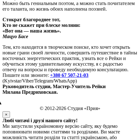
Можно быть гениальным поэтом, а можно стать почитателем
его таланта, но жизнь обоих наполнена поэзией.
Стократ благороднее тот,
Кто не скажет при блеске молнии:
«Вот она — наша жизнь».
Мацуо Басе
Тем, кто находится в творческом поиске, кто хочет открыть
новые грани своей личности, совершить путешествие в тайны
восточных энергетических практик, узнать все о Рейки и
обучиться этому удивительному искусству, я с радостью
отвечу на вопросы и проведу необходимую консультацию.
Пишите или звоните:
+380 67 507-21-03
(Kyivstar/Viber/Telegram/WhatsApp)
Руководитель студии, Мастер-Учитель Рейки
Милана Предриховская.
▲
© 2012-2026 Студия «Прия»
×
Любі читачі і друзі нашого сайту!
Ми запустили україномовну версію сайту, яку будемо
поповнювати новими статтями та розділами. Ви маєте
можливість читати розділи та статті українською, або