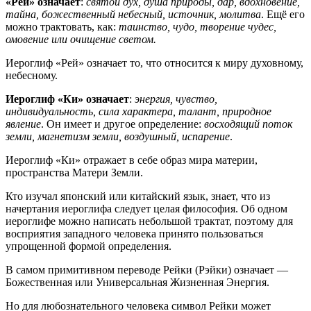
«Рей» означает
:
святой дух, душа природы, дар, вдохновение,
тайна, божественный небесный, источник, молитва
. Ещё его
можно трактовать, как:
таинство, чудо, творение чудес,
омовение или очищение светом.
Иероглиф «Рей» означает то, что относится к миру духовному,
небесному.
Иероглиф «Ки» означает
:
энергия, чувство,
индивидуальность, сила характера, талант, природное
явление
. Он имеет и другое определение:
восходящий поток
земли, магнетизм земли, воздушный, испарение
.
Иероглиф «Ки» отражает в себе образ мира материи,
пространства Матери Земли.
Кто изучал японский или китайский язык, знает, что из
начертания иероглифа следует целая философия. Об одном
иероглифе можно написать небольшой трактат, поэтому для
восприятия западного человека принято пользоваться
упрощенной формой определения.
В самом примитивном переводе Рейки (Рэйки) означает —
Божественная или Универсальная Жизненная Энергия.
Но для любознательного человека символ Рейки может