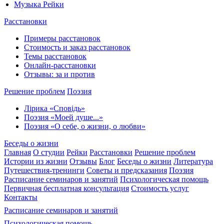
Музыка Рейки
Расстановки
Примеры расстановок
Стоимость и заказ расстановок
Темы расстановок
Онлайн-расстановки
Отзывы: за и против
Решение проблем
Поэзия
Лірика «Сповідь»
Поэзия «Моей душе...»
Поэзия «О себе, о жизни, о любви»
Беседы о жизни
Главная
О студии
Рейки
Расстановки
Решение проблем
Истории из жизни
Отзывы
Блог
Беседы о жизни
Литература
Путешествия-тренинги
Советы и предсказания
Поэзия
Расписание семинаров и занятий
Психологическая помощь
Первичная бесплатная консультация
Стоимость услуг
Контакты
Расписание семинаров и занятий
Психологическая помощь