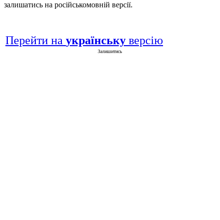
залишатись на російськомовній версії.
Перейти на
українську
версію
Залишитись