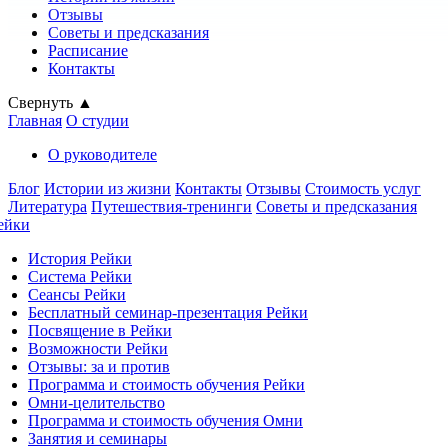
Отзывы
Советы и предсказания
Расписание
Контакты
Свернуть ▲
Главная
О студии
О руководителе
Блог
Истории из жизни
Контакты
Отзывы
Стоимость услуг
Литература
Путешествия-тренинги
Советы и предсказания
ейки
История Рейки
Система Рейки
Сеансы Рейки
Бесплатный семинар-презентация Рейки
Посвящение в Рейки
Возможности Рейки
Отзывы: за и против
Программа и стоимость обучения Рейки
Омни-целительство
Программа и стоимость обучения Омни
Занятия и семинары