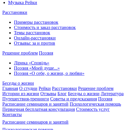
Музыка Рейки
Расстановки
Примеры расстановок
Стоимость и заказ расстановок
Темы расстановок
Онлайн-расстановки
Отзывы: за и против
Решение проблем
Поэзия
Лірика «Сповідь»
Поэзия «Моей душе...»
Поэзия «О себе, о жизни, о любви»
Беседы о жизни
Главная
О студии
Рейки
Расстановки
Решение проблем
Истории из жизни
Отзывы
Блог
Беседы о жизни
Литература
Путешествия-тренинги
Советы и предсказания
Поэзия
Расписание семинаров и занятий
Психологическая помощь
Первичная бесплатная консультация
Стоимость услуг
Контакты
Расписание семинаров и занятий
Психологическая помощь