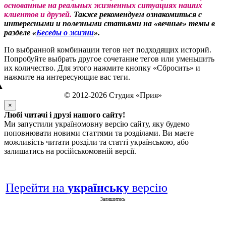
основанные на реальных жизненных ситуациях наших
клиентов и друзей.
Также рекомендуем ознакомиться с
интересными и полезными статьями на «вечные» темы в
разделе «
Беседы о жизни
».
По выбранной комбинации тегов нет подходящих историй.
Попробуйте выбрать другое сочетание тегов или уменьшить
их количество. Для этого нажмите кнопку «Сбросить» и
нажмите на интересующие вас теги.
▲
© 2012-2026 Студия «Прия»
×
Любі читачі і друзі нашого сайту!
Ми запустили україномовну версію сайту, яку будемо
поповнювати новими статтями та розділами. Ви маєте
можливість читати розділи та статті українською, або
залишатись на російськомовній версії.
Перейти на
українську
версію
Залишитись