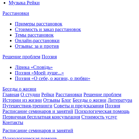
Музыка Рейки
Расстановки
Примеры расстановок
Стоимость и заказ расстановок
Темы расстановок
Онлайн-расстановки
Отзывы: за и против
Решение проблем
Поэзия
Лірика «Сповідь»
Поэзия «Моей душе...»
Поэзия «О себе, о жизни, о любви»
Беседы о жизни
Главная
О студии
Рейки
Расстановки
Решение проблем
Истории из жизни
Отзывы
Блог
Беседы о жизни
Литература
Путешествия-тренинги
Советы и предсказания
Поэзия
Расписание семинаров и занятий
Психологическая помощь
Первичная бесплатная консультация
Стоимость услуг
Контакты
Расписание семинаров и занятий
Психологическая помощь