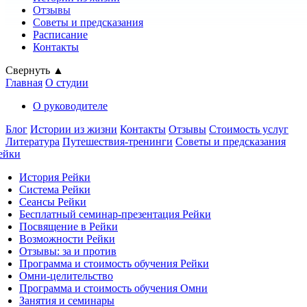
Отзывы
Советы и предсказания
Расписание
Контакты
Свернуть ▲
Главная
О студии
О руководителе
Блог
Истории из жизни
Контакты
Отзывы
Стоимость услуг
Литература
Путешествия-тренинги
Советы и предсказания
ейки
История Рейки
Система Рейки
Сеансы Рейки
Бесплатный семинар-презентация Рейки
Посвящение в Рейки
Возможности Рейки
Отзывы: за и против
Программа и стоимость обучения Рейки
Омни-целительство
Программа и стоимость обучения Омни
Занятия и семинары