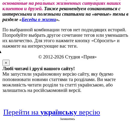
основанные на реальных жизненных ситуациях наших
клиентов и друзей.
Также рекомендуем ознакомиться с
интересными и полезными статьями на «вечные» темы в
разделе «
Беседы о жизни
».
По выбранной комбинации тегов нет подходящих историй.
Попробуйте выбрать другое сочетание тегов или уменьшить
их количество. Для этого нажмите кнопку «Сбросить» и
нажмите на интересующие вас теги.
▲
© 2012-2026 Студия «Прия»
×
Любі читачі і друзі нашого сайту!
Ми запустили україномовну версію сайту, яку будемо
поповнювати новими статтями та розділами. Ви маєте
можливість читати розділи та статті українською, або
залишатись на російськомовній версії.
Перейти на
українську
версію
Залишитись