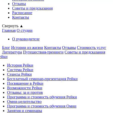
Отзывы
Советы и предсказания
Расписание
Контакты
Свернуть ▲
Главная
О студии
О руководителе
Блог
Истории из жизни
Контакты
Отзывы
Стоимость услуг
Литература
Путешествия-тренинги
Советы и предсказания
ейки
История Рейки
Система Рейки
Сеансы Рейки
Бесплатный семинар-презентация Рейки
Посвящение в Рейки
Возможности Рейки
Отзывы: за и против
Программа и стоимость обучения Рейки
Омни-целительство
Программа и стоимость обучения Омни
Занятия и семинары