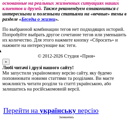
основанные на реальных жизненных ситуациях наших
клиентов и друзей.
Также рекомендуем ознакомиться с
интересными и полезными статьями на «вечные» темы в
разделе «
Беседы о жизни
».
По выбранной комбинации тегов нет подходящих историй.
Попробуйте выбрать другое сочетание тегов или уменьшить
их количество. Для этого нажмите кнопку «Сбросить» и
нажмите на интересующие вас теги.
▲
© 2012-2026 Студия «Прия»
×
Любі читачі і друзі нашого сайту!
Ми запустили україномовну версію сайту, яку будемо
поповнювати новими статтями та розділами. Ви маєте
можливість читати розділи та статті українською, або
залишатись на російськомовній версії.
Перейти на
українську
версію
Залишитись