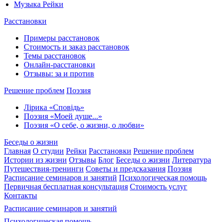
Музыка Рейки
Расстановки
Примеры расстановок
Стоимость и заказ расстановок
Темы расстановок
Онлайн-расстановки
Отзывы: за и против
Решение проблем
Поэзия
Лірика «Сповідь»
Поэзия «Моей душе...»
Поэзия «О себе, о жизни, о любви»
Беседы о жизни
Главная
О студии
Рейки
Расстановки
Решение проблем
Истории из жизни
Отзывы
Блог
Беседы о жизни
Литература
Путешествия-тренинги
Советы и предсказания
Поэзия
Расписание семинаров и занятий
Психологическая помощь
Первичная бесплатная консультация
Стоимость услуг
Контакты
Расписание семинаров и занятий
Психологическая помощь