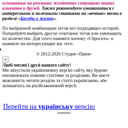
основанные на реальных жизненных ситуациях наших
клиентов и друзей.
Также рекомендуем ознакомиться с
интересными и полезными статьями на «вечные» темы в
разделе «
Беседы о жизни
».
По выбранной комбинации тегов нет подходящих историй.
Попробуйте выбрать другое сочетание тегов или уменьшить
их количество. Для этого нажмите кнопку «Сбросить» и
нажмите на интересующие вас теги.
▲
© 2012-2026 Студия «Прия»
×
Любі читачі і друзі нашого сайту!
Ми запустили україномовну версію сайту, яку будемо
поповнювати новими статтями та розділами. Ви маєте
можливість читати розділи та статті українською, або
залишатись на російськомовній версії.
Перейти на
українську
версію
Залишитись