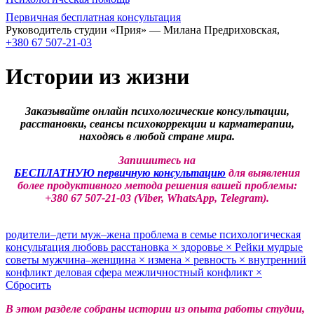
Первичная бесплатная консультация
Руководитель студии «Прия» — Милана Предриховская,
+380 67 507-21-03
Истории из жизни
Заказывайте онлайн психологические консультации,
расстановки, сеансы психокоррекции и карматерапии,
находясь в любой стране мира.
Запишитесь на
БЕСПЛАТНУЮ первичную консультацию
для выявления
более продуктивного метода решения вашей проблемы:
+380 67 507-21-03 (Viber, WhatsApp, Telegram).
родители–дети
муж–жена
проблема в семье
психологическая
консультация
любовь
расстановка
×
здоровье
×
Рейки
мудрые
советы
мужчина–женщина
×
измена
×
ревность
×
внутренний
конфликт
деловая сфера
межличностный конфликт
×
Сбросить
В этом разделе собраны истории из опыта работы студии,