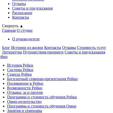
Отзывы
Советы и предсказания
Расписание
Контакты
Свернуть ▲
Главная
О студии
О руководителе
Блог
Истории из жизни
Контакты
Отзывы
Стоимость услуг
Литература
Путешествия-тренинги
Советы и предсказания
ейки
История Рейки
Система Рейки
Сеансы Рейки
Бесплатный семинар-презентация Рейки
Посвящение в Рейки
Возможности Рейки
Отзывы: за и против
Программа и стоимость обучения Рейки
Омни-целительство
Программа и стоимость обучения Омни
Занятия и семинары