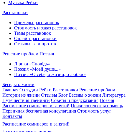
Музыка Рейки
Расстановки
Примеры расстановок
Стоимость и заказ расстановок
Темы расстановок
Онлайн-расстановки
Отзывы: за и против
Решение проблем
Поэзия
Лірика «Сповідь»
Поэзия «Моей душе...»
Поэзия «О себе, о жизни, о любви»
Беседы о жизни
Главная
О студии
Рейки
Расстановки
Решение проблем
Истории из жизни
Отзывы
Блог
Беседы о жизни
Литература
Путешествия-тренинги
Советы и предсказания
Поэзия
Расписание семинаров и занятий
Психологическая помощь
Первичная бесплатная консультация
Стоимость услуг
Контакты
Расписание семинаров и занятий
Психологическая помощь