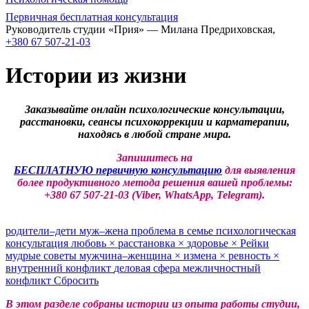
Первичная бесплатная консультация
Руководитель студии «Прия» — Милана Предриховская,
+380 67 507-21-03
Истории из жизни
Заказывайте онлайн психологические консультации,
расстановки, сеансы психокоррекции и карматерапии,
находясь в любой стране мира.
Запишитесь на
БЕСПЛАТНУЮ первичную консультацию
для выявления
более продуктивного метода решения вашей проблемы:
+380 67 507-21-03 (Viber, WhatsApp, Telegram).
родители–дети
муж–жена
проблема в семье
психологическая
консультация
любовь
×
расстановка
×
здоровье
×
Рейки
мудрые советы
мужчина–женщина
×
измена
×
ревность
×
внутренний конфликт
деловая сфера
межличностный
конфликт
Сбросить
В этом разделе собраны истории из опыта работы студии,