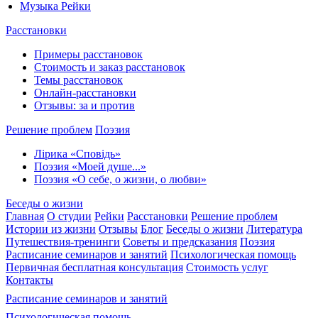
Музыка Рейки
Расстановки
Примеры расстановок
Стоимость и заказ расстановок
Темы расстановок
Онлайн-расстановки
Отзывы: за и против
Решение проблем
Поэзия
Лірика «Сповідь»
Поэзия «Моей душе...»
Поэзия «О себе, о жизни, о любви»
Беседы о жизни
Главная
О студии
Рейки
Расстановки
Решение проблем
Истории из жизни
Отзывы
Блог
Беседы о жизни
Литература
Путешествия-тренинги
Советы и предсказания
Поэзия
Расписание семинаров и занятий
Психологическая помощь
Первичная бесплатная консультация
Стоимость услуг
Контакты
Расписание семинаров и занятий
Психологическая помощь