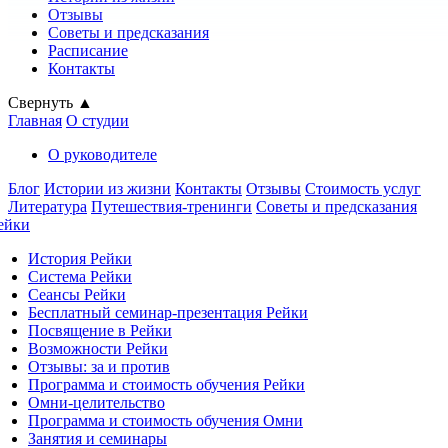
Отзывы
Советы и предсказания
Расписание
Контакты
Свернуть ▲
Главная
О студии
О руководителе
Блог
Истории из жизни
Контакты
Отзывы
Стоимость услуг
Литература
Путешествия-тренинги
Советы и предсказания
ейки
История Рейки
Система Рейки
Сеансы Рейки
Бесплатный семинар-презентация Рейки
Посвящение в Рейки
Возможности Рейки
Отзывы: за и против
Программа и стоимость обучения Рейки
Омни-целительство
Программа и стоимость обучения Омни
Занятия и семинары