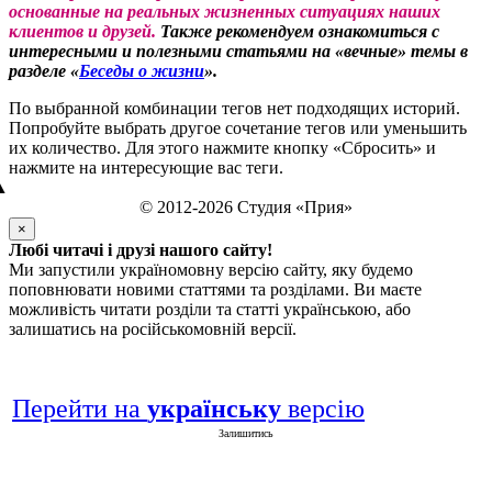
основанные на реальных жизненных ситуациях наших
клиентов и друзей.
Также рекомендуем ознакомиться с
интересными и полезными статьями на «вечные» темы в
разделе «
Беседы о жизни
».
По выбранной комбинации тегов нет подходящих историй.
Попробуйте выбрать другое сочетание тегов или уменьшить
их количество. Для этого нажмите кнопку «Сбросить» и
нажмите на интересующие вас теги.
▲
© 2012-2026 Студия «Прия»
×
Любі читачі і друзі нашого сайту!
Ми запустили україномовну версію сайту, яку будемо
поповнювати новими статтями та розділами. Ви маєте
можливість читати розділи та статті українською, або
залишатись на російськомовній версії.
Перейти на
українську
версію
Залишитись