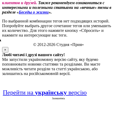
клиентов и друзей.
Также рекомендуем ознакомиться с
интересными и полезными статьями на «вечные» темы в
разделе «
Беседы о жизни
».
По выбранной комбинации тегов нет подходящих историй.
Попробуйте выбрать другое сочетание тегов или уменьшить
их количество. Для этого нажмите кнопку «Сбросить» и
нажмите на интересующие вас теги.
▲
© 2012-2026 Студия «Прия»
×
Любі читачі і друзі нашого сайту!
Ми запустили україномовну версію сайту, яку будемо
поповнювати новими статтями та розділами. Ви маєте
можливість читати розділи та статті українською, або
залишатись на російськомовній версії.
Перейти на
українську
версію
Залишитись