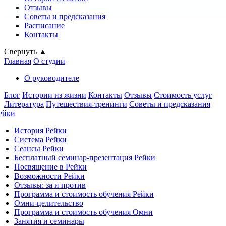
Отзывы
Советы и предсказания
Расписание
Контакты
Свернуть ▲
Главная
О студии
О руководителе
Блог
Истории из жизни
Контакты
Отзывы
Стоимость услуг
Литература
Путешествия-тренинги
Советы и предсказания
ейки
История Рейки
Система Рейки
Сеансы Рейки
Бесплатный семинар-презентация Рейки
Посвящение в Рейки
Возможности Рейки
Отзывы: за и против
Программа и стоимость обучения Рейки
Омни-целительство
Программа и стоимость обучения Омни
Занятия и семинары