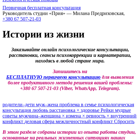
Первичная бесплатная консультация
Руководитель студии «Прия» — Милана Предриховская,
+380 67 507-21-03
Истории из жизни
Заказывайте онлайн психологические консультации,
расстановки, сеансы психокоррекции и карматерапии,
находясь в любой стране мира.
Запишитесь на
БЕСПЛАТНУЮ первичную консультацию
для выявления
более продуктивного метода решения вашей проблемы:
+380 67 507-21-03 (Viber, WhatsApp, Telegram).
родители–дети
муж–жена
проблема в семье
психологическая
консультация
любовь
расстановка
×
здоровье
Рейки
мудрые
советы
мужчина–женщина
×
измена
×
ревность
×
внутренний
конфликт
деловая сфера
межличностный конфликт
Сбросить
В этом разделе собраны истории из опыта работы студии,
основанные на реальных жизненных ситуациях наших