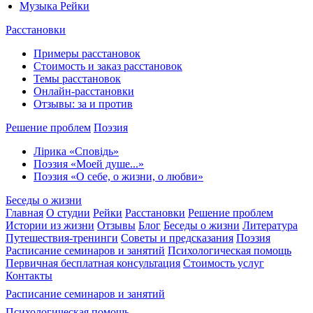
Музыка Рейки
Расстановки
Примеры расстановок
Стоимость и заказ расстановок
Темы расстановок
Онлайн-расстановки
Отзывы: за и против
Решение проблем
Поэзия
Лірика «Сповідь»
Поэзия «Моей душе...»
Поэзия «О себе, о жизни, о любви»
Беседы о жизни
Главная
О студии
Рейки
Расстановки
Решение проблем
Истории из жизни
Отзывы
Блог
Беседы о жизни
Литература
Путешествия-тренинги
Советы и предсказания
Поэзия
Расписание семинаров и занятий
Психологическая помощь
Первичная бесплатная консультация
Стоимость услуг
Контакты
Расписание семинаров и занятий
Психологическая помощь