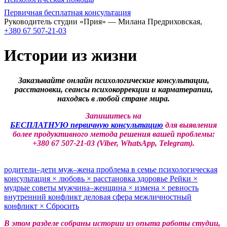
Первичная бесплатная консультация
Руководитель студии «Прия» — Милана Предриховская,
+380 67 507-21-03
Истории из жизни
Заказывайте онлайн психологические консультации,
расстановки, сеансы психокоррекции и карматерапии,
находясь в любой стране мира.
Запишитесь на
БЕСПЛАТНУЮ первичную консультацию
для выявления
более продуктивного метода решения вашей проблемы:
+380 67 507-21-03 (Viber, WhatsApp, Telegram).
родители–дети
муж–жена
проблема в семье
психологическая
консультация
×
любовь
×
расстановка
здоровье
Рейки
×
мудрые советы
мужчина–женщина
×
измена
×
ревность
внутренний конфликт
деловая сфера
межличностный
конфликт
×
Сбросить
В этом разделе собраны истории из опыта работы студии,