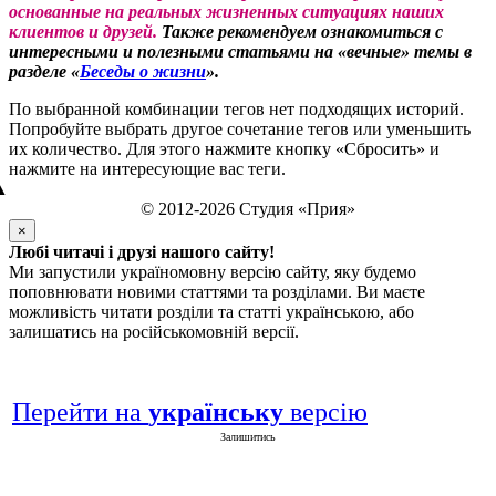
основанные на реальных жизненных ситуациях наших
клиентов и друзей.
Также рекомендуем ознакомиться с
интересными и полезными статьями на «вечные» темы в
разделе «
Беседы о жизни
».
По выбранной комбинации тегов нет подходящих историй.
Попробуйте выбрать другое сочетание тегов или уменьшить
их количество. Для этого нажмите кнопку «Сбросить» и
нажмите на интересующие вас теги.
▲
© 2012-2026 Студия «Прия»
×
Любі читачі і друзі нашого сайту!
Ми запустили україномовну версію сайту, яку будемо
поповнювати новими статтями та розділами. Ви маєте
можливість читати розділи та статті українською, або
залишатись на російськомовній версії.
Перейти на
українську
версію
Залишитись