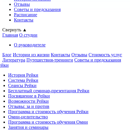
Отзывы
Советы и предсказания
Расписание
Контакты
Свернуть ▲
Главная
О студии
О руководителе
Блог
Истории из жизни
Контакты
Отзывы
Стоимость услуг
Литература
Путешествия-тренинги
Советы и предсказания
ейки
История Рейки
Система Рейки
Сеансы Рейки
Бесплатный семинар-презентация Рейки
Посвящение в Рейки
Возможности Рейки
Отзывы: за и против
Программа и стоимость обучения Рейки
Омни-целительство
Программа и стоимость обучения Омни
Занятия и семинары