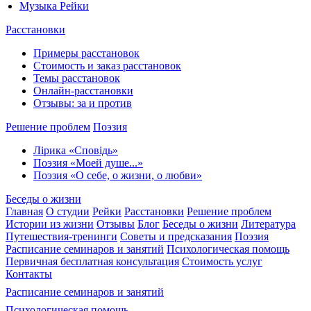
Музыка Рейки
Расстановки
Примеры расстановок
Стоимость и заказ расстановок
Темы расстановок
Онлайн-расстановки
Отзывы: за и против
Решение проблем
Поэзия
Лірика «Сповідь»
Поэзия «Моей душе...»
Поэзия «О себе, о жизни, о любви»
Беседы о жизни
Главная
О студии
Рейки
Расстановки
Решение проблем
Истории из жизни
Отзывы
Блог
Беседы о жизни
Литература
Путешествия-тренинги
Советы и предсказания
Поэзия
Расписание семинаров и занятий
Психологическая помощь
Первичная бесплатная консультация
Стоимость услуг
Контакты
Расписание семинаров и занятий
Психологическая помощь