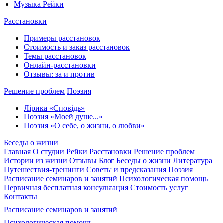
Музыка Рейки
Расстановки
Примеры расстановок
Стоимость и заказ расстановок
Темы расстановок
Онлайн-расстановки
Отзывы: за и против
Решение проблем
Поэзия
Лірика «Сповідь»
Поэзия «Моей душе...»
Поэзия «О себе, о жизни, о любви»
Беседы о жизни
Главная
О студии
Рейки
Расстановки
Решение проблем
Истории из жизни
Отзывы
Блог
Беседы о жизни
Литература
Путешествия-тренинги
Советы и предсказания
Поэзия
Расписание семинаров и занятий
Психологическая помощь
Первичная бесплатная консультация
Стоимость услуг
Контакты
Расписание семинаров и занятий
Психологическая помощь