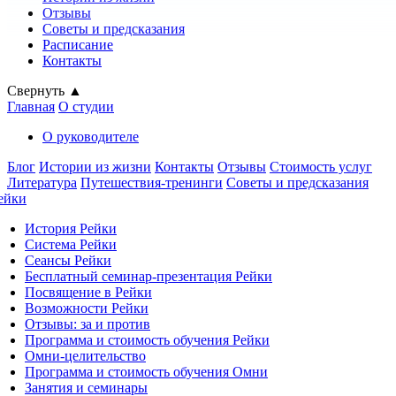
Отзывы
Советы и предсказания
Расписание
Контакты
Свернуть ▲
Главная
О студии
О руководителе
Блог
Истории из жизни
Контакты
Отзывы
Стоимость услуг
Литература
Путешествия-тренинги
Советы и предсказания
ейки
История Рейки
Система Рейки
Сеансы Рейки
Бесплатный семинар-презентация Рейки
Посвящение в Рейки
Возможности Рейки
Отзывы: за и против
Программа и стоимость обучения Рейки
Омни-целительство
Программа и стоимость обучения Омни
Занятия и семинары