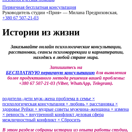
Первичная бесплатная консультация
Руководитель студии «Прия» — Милана Предриховская,
+380 67 507-21-03
Истории из жизни
Заказывайте онлайн психологические консультации,
расстановки, сеансы психокоррекции и карматерапии,
находясь в любой стране мира.
Запишитесь на
БЕСПЛАТНУЮ первичную консультацию
для выявления
более продуктивного метода решения вашей проблемы:
+380 67 507-21-03 (Viber, WhatsApp, Telegram).
родители–дети
муж–жена
проблема в семье
×
психологическая консультация
×
любовь
×
расстановка
×
здоровье
Рейки
×
мудрые советы
мужчина–женщина
×
измена
×
ревность
×
внутренний конфликт
деловая сфера
межличностный конфликт
×
Сбросить
В этом разделе собраны истории из опыта работы студии,