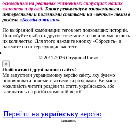
основанные на реальных жизненных ситуациях наших
клиентов и друзей.
Также рекомендуем ознакомиться с
интересными и полезными статьями на «вечные» темы в
разделе «
Беседы о жизни
».
По выбранной комбинации тегов нет подходящих историй.
Попробуйте выбрать другое сочетание тегов или уменьшить
их количество. Для этого нажмите кнопку «Сбросить» и
нажмите на интересующие вас теги.
▲
© 2012-2026 Студия «Прия»
×
Любі читачі і друзі нашого сайту!
Ми запустили україномовну версію сайту, яку будемо
поповнювати новими статтями та розділами. Ви маєте
можливість читати розділи та статті українською, або
залишатись на російськомовній версії.
Перейти на
українську
версію
Залишитись