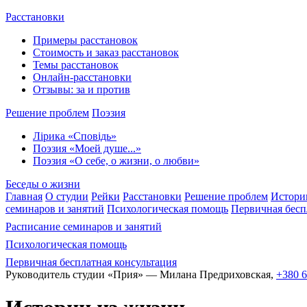
Расстановки
Примеры расстановок
Стоимость и заказ расстановок
Темы расстановок
Онлайн-расстановки
Отзывы: за и против
Решение проблем
Поэзия
Лірика «Сповідь»
Поэзия «Моей душе...»
Поэзия «О себе, о жизни, о любви»
Беседы о жизни
Главная
О студии
Рейки
Расстановки
Решение проблем
Истори
семинаров и занятий
Психологическая помощь
Первичная бесп
Расписание семинаров и занятий
Психологическая помощь
Первичная бесплатная консультация
Руководитель студии «Прия» — Милана Предриховская,
+380 6