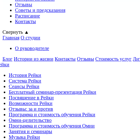
Отзывы
Советы и предсказания
Расписание
Контакты
Свернуть ▲
Главная
О студии
О руководителе
Блог
Истории из жизни
Контакты
Отзывы
Стоимость услуг
Ли
ейки
История Рейки
Система Рейки
Сеансы Рейки
Бесплатный семинар-презентация Рейки
Посвящение в Рейки
Возможности Рейки
Отзывы: за и против
Программа и стоимость обучения Рейки
Омни-целительство
Программа и стоимость обучения Омни
Занятия и семинары
Музыка Рейки