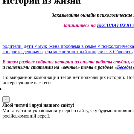
Истории из жизни
Заказывайте онлайн психологические 
Запишитесь на
БЕСПЛАТНУЮ пе
родители–дети
×
муж–жена
проблема в семье
×
психологическа
конфликт
деловая сфера
межличностный конфликт
×
Сбросить
В этом разделе собраны истории из опыта работы студии, 
и полезными статьями на «вечные» темы в разделе «
Беседы 
По выбранной комбинации тегов нет подходящих историй. Попр
интересующие вас теги.
▲
×
Любі читачі і друзі нашого сайту!
Ми запустили україномовну версію сайту, яку будемо поповнюва
російськомовній версії.