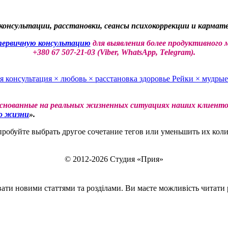
консультации, расстановки, сеансы психокоррекции и кармате
рвичную консультацию
для выявления более продуктивного 
+380 67 507-21-03 (Viber, WhatsApp, Telegram).
я консультация
×
любовь
×
расстановка
здоровье
Рейки
×
мудрые
основанные на реальных жизненных ситуациях наших клиентов
о жизни
».
обуйте выбрать другое сочетание тегов или уменьшить их коли
© 2012-2026 Студия «Прия»
ти новими статтями та розділами. Ви маєте можливість читати ро