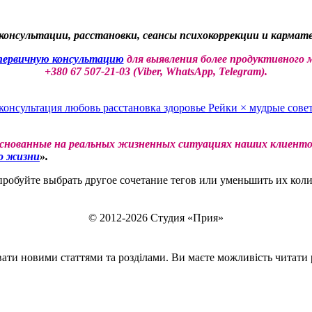
консультации, расстановки, сеансы психокоррекции и кармате
рвичную консультацию
для выявления более продуктивного 
+380 67 507-21-03 (Viber, WhatsApp, Telegram).
 консультация
любовь
расстановка
здоровье
Рейки
×
мудрые сов
основанные на реальных жизненных ситуациях наших клиентов
о жизни
».
обуйте выбрать другое сочетание тегов или уменьшить их коли
© 2012-2026 Студия «Прия»
ти новими статтями та розділами. Ви маєте можливість читати ро