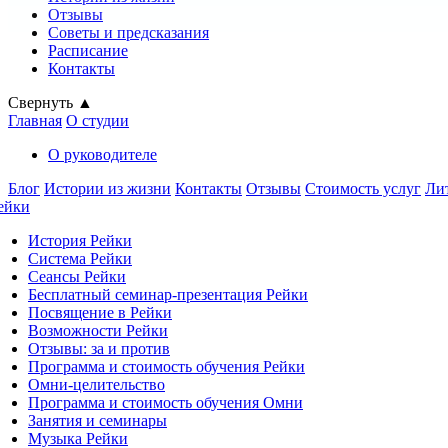
Отзывы
Советы и предсказания
Расписание
Контакты
Свернуть ▲
Главная
О студии
О руководителе
Блог
Истории из жизни
Контакты
Отзывы
Стоимость услуг
Ли
ейки
История Рейки
Система Рейки
Сеансы Рейки
Бесплатный семинар-презентация Рейки
Посвящение в Рейки
Возможности Рейки
Отзывы: за и против
Программа и стоимость обучения Рейки
Омни-целительство
Программа и стоимость обучения Омни
Занятия и семинары
Музыка Рейки