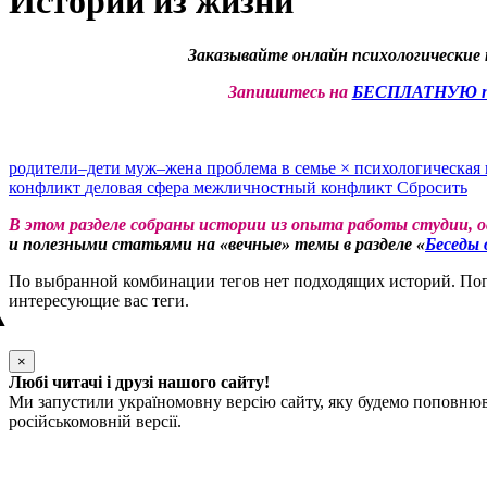
Истории из жизни
Заказывайте онлайн психологические 
Запишитесь на
БЕСПЛАТНУЮ пе
родители–дети
муж–жена
проблема в семье
×
психологическая
конфликт
деловая сфера
межличностный конфликт
Сбросить
В этом разделе собраны истории из опыта работы студии, 
и полезными статьями на «вечные» темы в разделе «
Беседы 
По выбранной комбинации тегов нет подходящих историй. Попр
интересующие вас теги.
▲
×
Любі читачі і друзі нашого сайту!
Ми запустили україномовну версію сайту, яку будемо поповнюва
російськомовній версії.