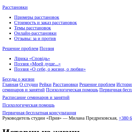
Расстановки
Примеры расстановок
Стоимость и заказ расстановок
Темы расстановок
Онлайн-расстановки
Отзывы: за и против
Решение проблем
Поэзия
Лірика «Сповідь»
Поэзия «Моей душе...»
Поэзия «О себе, о жизни, о любви»
Беседы о жизни
Главная
О студии
Рейки
Расстановки
Решение проблем
Истори
семинаров и занятий
Психологическая помощь
Первичная бесп
Расписание семинаров и занятий
Психологическая помощь
Первичная бесплатная консультация
Руководитель студии «Прия» — Милана Предриховская,
+380 6