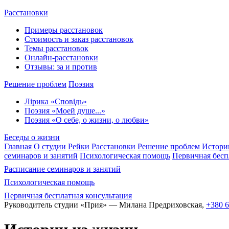
Расстановки
Примеры расстановок
Стоимость и заказ расстановок
Темы расстановок
Онлайн-расстановки
Отзывы: за и против
Решение проблем
Поэзия
Лірика «Сповідь»
Поэзия «Моей душе...»
Поэзия «О себе, о жизни, о любви»
Беседы о жизни
Главная
О студии
Рейки
Расстановки
Решение проблем
Истори
семинаров и занятий
Психологическая помощь
Первичная бесп
Расписание семинаров и занятий
Психологическая помощь
Первичная бесплатная консультация
Руководитель студии «Прия» — Милана Предриховская,
+380 6