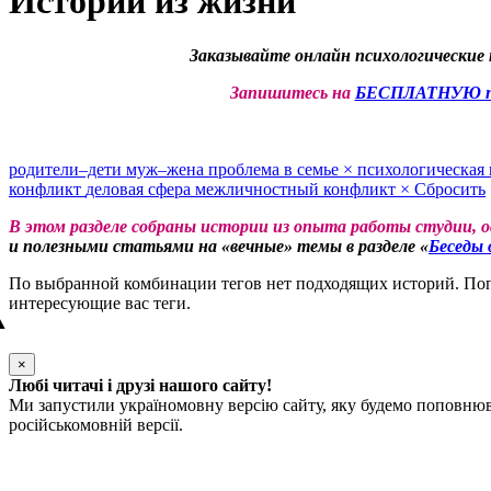
Истории из жизни
Заказывайте онлайн психологические 
Запишитесь на
БЕСПЛАТНУЮ пе
родители–дети
муж–жена
проблема в семье
×
психологическая
конфликт
деловая сфера
межличностный конфликт
×
Сбросить
В этом разделе собраны истории из опыта работы студии, 
и полезными статьями на «вечные» темы в разделе «
Беседы 
По выбранной комбинации тегов нет подходящих историй. Попр
интересующие вас теги.
▲
×
Любі читачі і друзі нашого сайту!
Ми запустили україномовну версію сайту, яку будемо поповнюва
російськомовній версії.