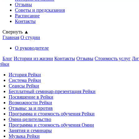
Отзывы
Советы и предсказания
Расписание
Контакты
Свернуть ▲
Главная
О студии
О руководителе
Блог
Истории из жизни
Контакты
Отзывы
Стоимость услуг
Ли
ейки
История Рейки
Система Рейки
Сеансы Рейки
Бесплатный семинар-презентация Рейки
Посвящение в Рейки
Возможности Рейки
Отзывы: за и против
Программа и стоимость обучения Рейки
Омни-целительство
Программа и стоимость обучения Омни
Занятия и семинары
Музыка Рейки