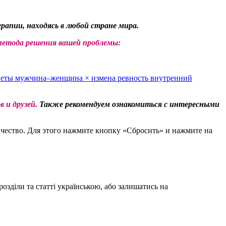
рапии, находясь в любой стране мира.
метода решения вашей проблемы:
веты
мужчина–женщина
×
измена
ревность
внутренний
 и друзей.
Также рекомендуем ознакомиться с интересными
чество. Для этого нажмите кнопку «Сбросить» и нажмите на
зділи та статті українською, або залишатись на