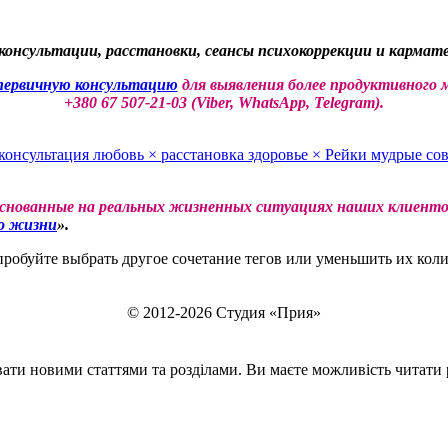
консультации, расстановки, сеансы психокоррекции и кармате
рвичную консультацию
для выявления более продуктивного 
+380 67 507-21-03 (Viber, WhatsApp, Telegram).
 консультация
любовь
×
расстановка
здоровье
×
Рейки
мудрые со
основанные на реальных жизненных ситуациях наших клиентов
о жизни
».
обуйте выбрать другое сочетание тегов или уменьшить их коли
© 2012-2026 Студия «Прия»
ти новими статтями та розділами. Ви маєте можливість читати ро