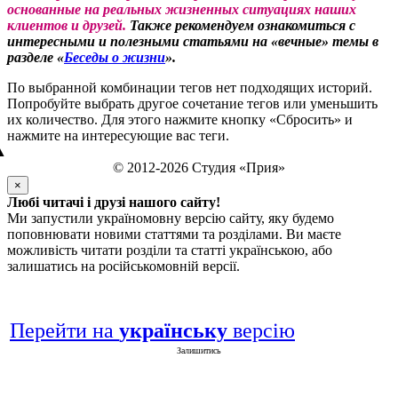
основанные на реальных жизненных ситуациях наших
клиентов и друзей.
Также рекомендуем ознакомиться с
интересными и полезными статьями на «вечные» темы в
разделе «
Беседы о жизни
».
По выбранной комбинации тегов нет подходящих историй.
Попробуйте выбрать другое сочетание тегов или уменьшить
их количество. Для этого нажмите кнопку «Сбросить» и
нажмите на интересующие вас теги.
▲
© 2012-2026 Студия «Прия»
×
Любі читачі і друзі нашого сайту!
Ми запустили україномовну версію сайту, яку будемо
поповнювати новими статтями та розділами. Ви маєте
можливість читати розділи та статті українською, або
залишатись на російськомовній версії.
Перейти на
українську
версію
Залишитись