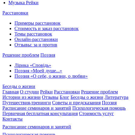
Музыка Рейки
Расстановки
Примеры расстановок
Стоимость и заказ расстановок
Темы расстановок
Онлайн-расстановки
Отзывы: за и против
Решение проблем
Поэзия
Лірика «Сповідь»
Поэзия «Моей душе...»
Поэзия «О себе, о жизни, о любви»
Беседы о жизни
Главная
О студии
Рейки
Расстановки
Решение проблем
Истории из жизни
Отзывы
Блог
Беседы о жизни
Литература
Путешествия-тренинги
Советы и предсказания
Поэзия
Расписание семинаров и занятий
Психологическая помощь
Первичная бесплатная консультация
Стоимость услуг
Контакты
Расписание семинаров и занятий
Психологическая помощь