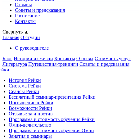
Отзывы
Советы и предсказания
Расписание
Контакты
Свернуть ▲
Главная
О студии
О руководителе
Блог
Истории из жизни
Контакты
Отзывы
Стоимость услуг
Литература
Путешествия-тренинги
Советы и предсказания
ейки
История Рейки
Система Рейки
Сеансы Рейки
Бесплатный семинар-презентация Рейки
Посвящение в Рейки
Возможности Рейки
Отзывы: за и против
Программа и стоимость обучения Рейки
Омни-целительство
Программа и стоимость обучения Омни
Занятия и семинары