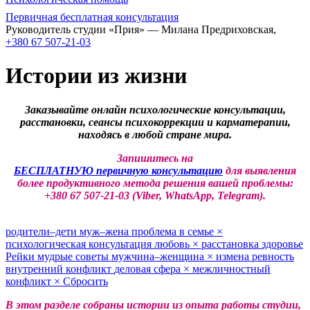
Первичная бесплатная консультация
Руководитель студии «Прия» — Милана Предриховская,
+380 67 507-21-03
Истории из жизни
Заказывайте онлайн психологические консультации,
расстановки, сеансы психокоррекции и карматерапии,
находясь в любой стране мира.
Запишитесь на
БЕСПЛАТНУЮ первичную консультацию
для выявления
более продуктивного метода решения вашей проблемы:
+380 67 507-21-03 (Viber, WhatsApp, Telegram).
родители–дети
муж–жена
проблема в семье
×
психологическая консультация
любовь
×
расстановка
здоровье
Рейки
мудрые советы
мужчина–женщина
×
измена
ревность
внутренний конфликт
деловая сфера
×
межличностный
конфликт
×
Сбросить
В этом разделе собраны истории из опыта работы студии,