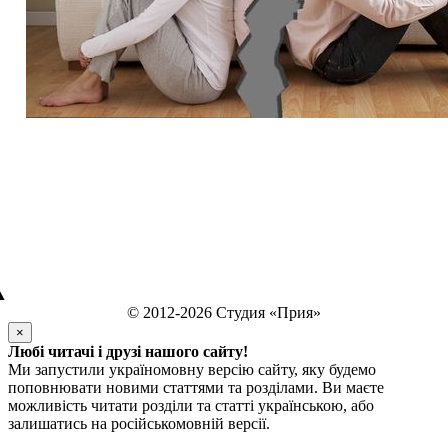
▲
© 2012-2026 Студия «Прия»
×
Любі читачі і друзі нашого сайту!
Ми запустили україномовну версію сайту, яку будемо
поповнювати новими статтями та розділами. Ви маєте
можливість читати розділи та статті українською, або
залишатись на російськомовній версії.