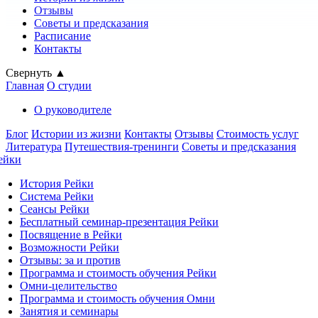
Отзывы
Советы и предсказания
Расписание
Контакты
Свернуть ▲
Главная
О студии
О руководителе
Блог
Истории из жизни
Контакты
Отзывы
Стоимость услуг
Литература
Путешествия-тренинги
Советы и предсказания
ейки
История Рейки
Система Рейки
Сеансы Рейки
Бесплатный семинар-презентация Рейки
Посвящение в Рейки
Возможности Рейки
Отзывы: за и против
Программа и стоимость обучения Рейки
Омни-целительство
Программа и стоимость обучения Омни
Занятия и семинары