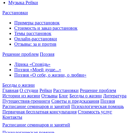
Музыка Рейки
Расстановки
Примеры расстановок
Стоимость и заказ расстановок
Темы расстановок
Онлайн-расстановки
Отзывы: за и против
Решение проблем
Поэзия
Лірика «Сповідь»
Поэзия «Моей душе...»
Поэзия «О себе, о жизни, о любви»
Беседы о жизни
Главная
О студии
Рейки
Расстановки
Решение проблем
Истории из жизни
Отзывы
Блог
Беседы о жизни
Литература
Путешествия-тренинги
Советы и предсказания
Поэзия
Расписание семинаров и занятий
Психологическая помощь
Первичная бесплатная консультация
Стоимость услуг
Контакты
Расписание семинаров и занятий
Психологическая помощь