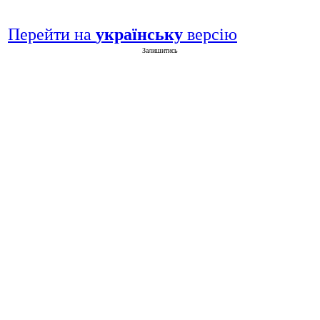
Перейти на
українську
версію
Залишитись