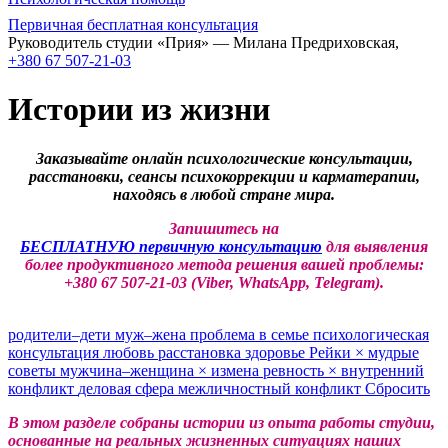
Первичная бесплатная консультация
Руководитель студии «Прия» — Милана Предриховская,
+380 67 507-21-03
Истории из жизни
Заказывайте онлайн психологические консультации,
расстановки, сеансы психокоррекции и карматерапии,
находясь в любой стране мира.
Запишитесь на
БЕСПЛАТНУЮ первичную консультацию
для выявления
более продуктивного метода решения вашей проблемы:
+380 67 507-21-03 (Viber, WhatsApp, Telegram).
родители–дети
муж–жена
проблема в семье
психологическая
консультация
любовь
расстановка
здоровье
Рейки
×
мудрые
советы
мужчина–женщина
×
измена
ревность
×
внутренний
конфликт
деловая сфера
межличностный конфликт
Сбросить
В этом разделе собраны истории из опыта работы студии,
основанные на реальных жизненных ситуациях наших