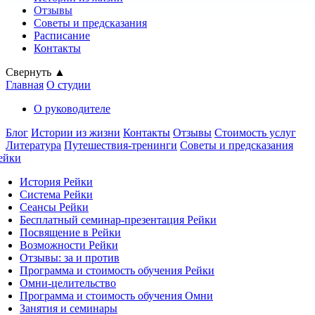
Отзывы
Советы и предсказания
Расписание
Контакты
Свернуть ▲
Главная
О студии
О руководителе
Блог
Истории из жизни
Контакты
Отзывы
Стоимость услуг
Литература
Путешествия-тренинги
Советы и предсказания
ейки
История Рейки
Система Рейки
Сеансы Рейки
Бесплатный семинар-презентация Рейки
Посвящение в Рейки
Возможности Рейки
Отзывы: за и против
Программа и стоимость обучения Рейки
Омни-целительство
Программа и стоимость обучения Омни
Занятия и семинары