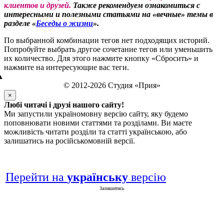
клиентов и друзей.
Также рекомендуем ознакомиться с
интересными и полезными статьями на «вечные» темы в
разделе «
Беседы о жизни
».
По выбранной комбинации тегов нет подходящих историй.
Попробуйте выбрать другое сочетание тегов или уменьшить
их количество. Для этого нажмите кнопку «Сбросить» и
нажмите на интересующие вас теги.
▲
© 2012-2026 Студия «Прия»
×
Любі читачі і друзі нашого сайту!
Ми запустили україномовну версію сайту, яку будемо
поповнювати новими статтями та розділами. Ви маєте
можливість читати розділи та статті українською, або
залишатись на російськомовній версії.
Перейти на
українську
версію
Залишитись