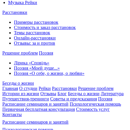
Музыка Рейки
Расстановки
Примеры расстановок
Стоимость и заказ расстановок
Темы расстановок
Онлайн-расстановки
Отзывы: за и против
Решение проблем
Поэзия
Лірика «Сповідь»
Поэзия «Моей душе...»
Поэзия «О себе, о жизни, о любви»
Беседы о жизни
Главная
О студии
Рейки
Расстановки
Решение проблем
Истории из жизни
Отзывы
Блог
Беседы о жизни
Литература
Путешествия-тренинги
Советы и предсказания
Поэзия
Расписание семинаров и занятий
Психологическая помощь
Первичная бесплатная консультация
Стоимость услуг
Контакты
Расписание семинаров и занятий
Психологическая помощь