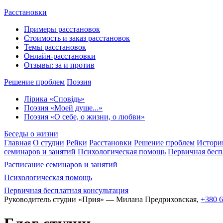
Расстановки
Примеры расстановок
Стоимость и заказ расстановок
Темы расстановок
Онлайн-расстановки
Отзывы: за и против
Решение проблем
Поэзия
Лірика «Сповідь»
Поэзия «Моей душе...»
Поэзия «О себе, о жизни, о любви»
Беседы о жизни
Главная
О студии
Рейки
Расстановки
Решение проблем
Истори
семинаров и занятий
Психологическая помощь
Первичная бесп
Расписание семинаров и занятий
Психологическая помощь
Первичная бесплатная консультация
Руководитель студии «Прия» — Милана Предриховская,
+380 6