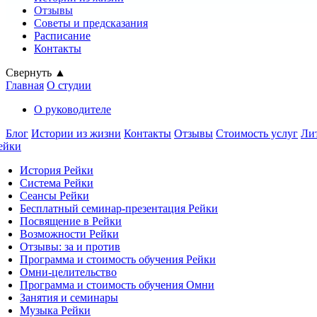
Отзывы
Советы и предсказания
Расписание
Контакты
Свернуть ▲
Главная
О студии
О руководителе
Блог
Истории из жизни
Контакты
Отзывы
Стоимость услуг
Ли
ейки
История Рейки
Система Рейки
Сеансы Рейки
Бесплатный семинар-презентация Рейки
Посвящение в Рейки
Возможности Рейки
Отзывы: за и против
Программа и стоимость обучения Рейки
Омни-целительство
Программа и стоимость обучения Омни
Занятия и семинары
Музыка Рейки