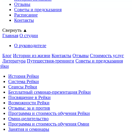
Отзывы
Советы и предсказания
Расписание
Контакты
Свернуть ▲
Главная
О студии
О руководителе
Блог
Истории из жизни
Контакты
Отзывы
Стоимость услуг
Литература
Путешествия-тренинги
Советы и предсказания
ейки
История Рейки
Система Рейки
Сеансы Рейки
Бесплатный семинар-презентация Рейки
Посвящение в Рейки
Возможности Рейки
Отзывы: за и против
Программа и стоимость обучения Рейки
Омни-целительство
Программа и стоимость обучения Омни
Занятия и семинары