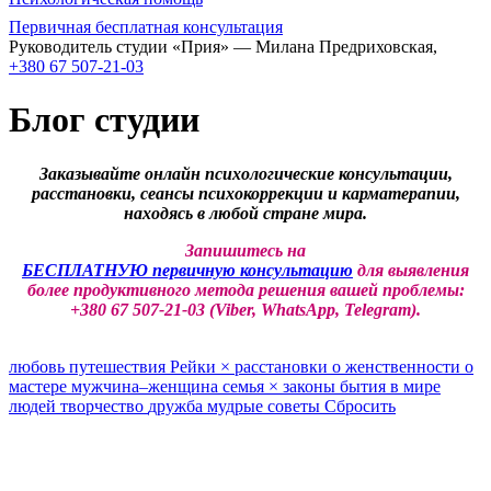
Первичная бесплатная консультация
Руководитель студии «Прия» — Милана Предриховская,
+380 67 507-21-03
Блог студии
Заказывайте онлайн психологические консультации,
расстановки, сеансы психокоррекции и карматерапии,
находясь в любой стране мира.
Запишитесь на
БЕСПЛАТНУЮ первичную консультацию
для выявления
более продуктивного метода решения вашей проблемы:
+380 67 507-21-03 (Viber, WhatsApp, Telegram).
любовь
путешествия
Рейки
×
расстановки
о женственности
о
мастере
мужчина–женщина
семья
×
законы бытия
в мире
людей
творчество
дружба
мудрые советы
Сбросить