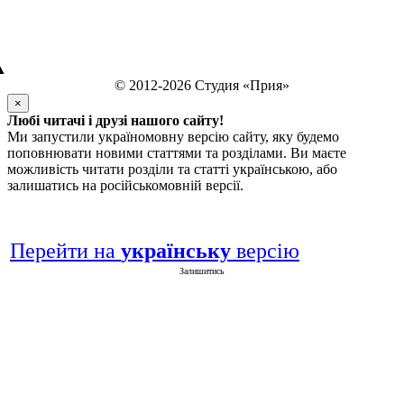
▲
© 2012-2026 Студия «Прия»
×
Любі читачі і друзі нашого сайту!
Ми запустили україномовну версію сайту, яку будемо
поповнювати новими статтями та розділами. Ви маєте
можливість читати розділи та статті українською, або
залишатись на російськомовній версії.
Перейти на
українську
версію
Залишитись