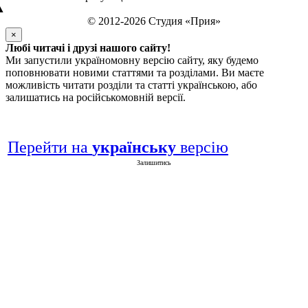
▲
© 2012-2026 Студия «Прия»
×
Любі читачі і друзі нашого сайту!
Ми запустили україномовну версію сайту, яку будемо
поповнювати новими статтями та розділами. Ви маєте
можливість читати розділи та статті українською, або
залишатись на російськомовній версії.
Перейти на
українську
версію
Залишитись