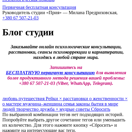
Первичная бесплатная консультация
Руководитель студии «Прия» — Милана Предриховская,
+380 67 507-21-03
Блог студии
Заказывайте онлайн психологические консультации,
расстановки, сеансы психокоррекции и карматерапии,
находясь в любой стране мира.
Запишитесь на
БЕСПЛАТНУЮ первичную консультацию
для выявления
более продуктивного метода решения вашей проблемы:
+380 67 507-21-03 (Viber, WhatsApp, Telegram).
любовь
путешествия
Рейки
×
расстановки
о женственности
×
о мастере
мужчина–женщина
семья
законы бытия
в мире
людей
творчество
дружба
×
мудрые советы
Сбросить
По выбранной комбинации тегов нет подходящих историй.
Попробуйте выбрать другое сочетание тегов или уменьшить
их количество. Для этого нажмите кнопку «Сбросить» и
нажмите на интересующие вас теги.