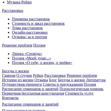
Музыка Рейки
Расстановки
Примеры расстановок
Стоимость и заказ расстановок
Темы расстановок
Онлайн-расстановки
Отзывы: за и против
Решение проблем
Поэзия
Лірика «Сповідь»
Поэзия «Моей душе...»
Поэзия «О себе, о жизни, о любви»
Беседы о жизни
Главная
О студии
Рейки
Расстановки
Решение проблем
Истории из жизни
Отзывы
Блог
Беседы о жизни
Литература
Путешествия-тренинги
Советы и предсказания
Поэзия
Расписание семинаров и занятий
Психологическая помощь
Первичная бесплатная консультация
Стоимость услуг
Контакты
Расписание семинаров и занятий
Психологическая помощь