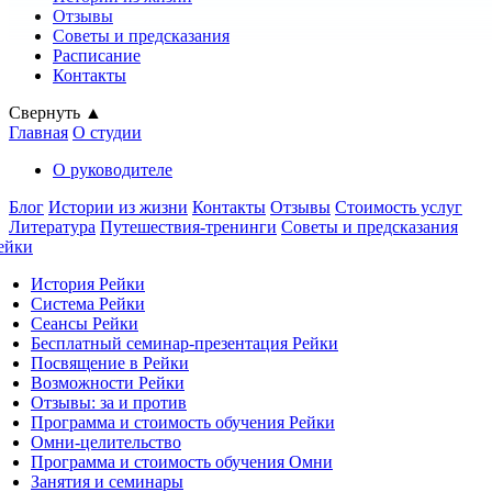
Отзывы
Советы и предсказания
Расписание
Контакты
Свернуть ▲
Главная
О студии
О руководителе
Блог
Истории из жизни
Контакты
Отзывы
Стоимость услуг
Литература
Путешествия-тренинги
Советы и предсказания
ейки
История Рейки
Система Рейки
Сеансы Рейки
Бесплатный семинар-презентация Рейки
Посвящение в Рейки
Возможности Рейки
Отзывы: за и против
Программа и стоимость обучения Рейки
Омни-целительство
Программа и стоимость обучения Омни
Занятия и семинары